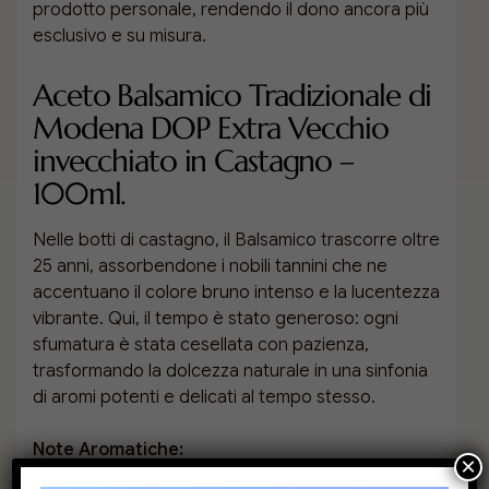
prodotto personale, rendendo il dono ancora più
esclusivo e su misura.
Aceto Balsamico Tradizionale di
Modena DOP Extra Vecchio
invecchiato in Castagno –
100ml.
Nelle botti di castagno, il Balsamico trascorre oltre
25 anni, assorbendone i nobili tannini che ne
accentuano il colore bruno intenso e la lucentezza
vibrante. Qui, il tempo è stato generoso: ogni
sfumatura è stata cesellata con pazienza,
trasformando la dolcezza naturale in una sinfonia
di aromi potenti e delicati al tempo stesso.
Note Aromatiche:
×
Vellutato e avvolgente, con una profondità