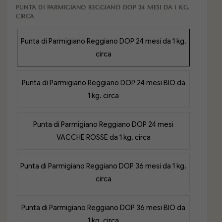
può inoltre essere sostituito con un gadget o un
PUNTA DI PARMIGIANO REGGIANO DOP 24 MESI DA 1 KG.
regalo personalizzato, per creare un dono
CIRCA
elegante, unico e su misura.
Punta di Parmigiano Reggiano DOP 24 mesi da 1 kg.
circa
Punta di Parmigiano Reggiano DOP 24 mesi BIO da
1 kg. circa
Punta di Parmigiano Reggiano DOP 24 mesi
VACCHE ROSSE da 1 kg. circa
Punta di Parmigiano Reggiano DOP 36 mesi da 1 kg.
circa
Punta di Parmigiano Reggiano DOP 36 mesi BIO da
1 kg. circa