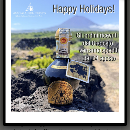
balsamica senza tempo. Il legno ha inciso ogni
dettaglio, creando una complessità nobile e
intensa, destinata agli intenditori più esigenti.
Abbinamenti Gastronomici:
La sua potenza aromatica si esalta su piatti cotti al
forno, regalando carattere ad arista di maiale
lardellata, stinco al forno e rombo al forno con
patate. Ogni goccia è un viaggio attraverso il
tempo e la tradizione.
Parmigiano Reggiano DOP o
Vostro Regalo, Gadget
Per chi desidera un connubio perfetto tra
dolcezza, acidità e sapidità, un’ampolla di
Balsamico si accompagna a una punta di
Parmigiano Reggiano DOP da circa 1 kg,