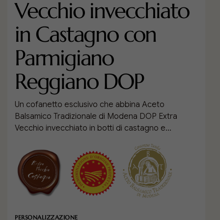
Vecchio invecchiato
in Castagno con
Parmigiano
Reggiano DOP
Un cofanetto esclusivo che abbina Aceto
Balsamico Tradizionale di Modena DOP Extra
Vecchio invecchiato in botti di castagno e
Parmigiano Reggiano DOP selezionato, disponibile
in diverse stagionature, comprese le pregiate
Vacche Rosse. La raffinata confezione in eco
pelle custodisce l’iconica ampollina Giugiaro
Design da 100 ml, cucchiaino da degustazione in
porcellana, tappino dosatore in vetro soffiato e
libretto ricettario a colori in 5 lingue. Il Parmigiano
PERSONALIZZAZIONE