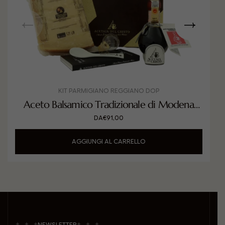
KIT PARMIGIANO REGGIANO DOP
Aceto Balsamico Tradizionale di Modena
DOP Classico con Parmigiano Reggiano
DA
€
91,00
DOP
AGGIUNGI AL CARRELLO
NEWSLETTER