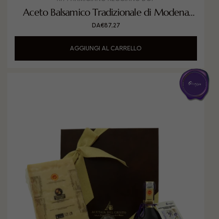
Aceto Balsamico Tradizionale di Modena
DOP invecchiato in Ciliegio con Parmigiano
DA
€
87,27
Reggiano DOP
AGGIUNGI AL CARRELLO