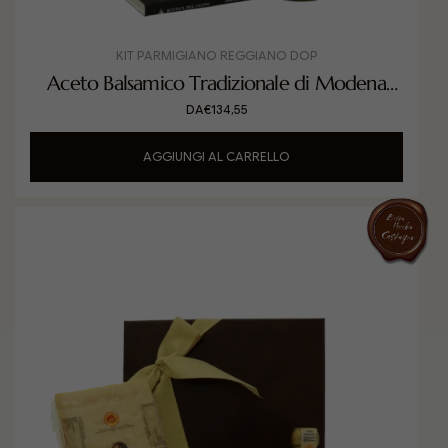
KIT PARMIGIANO REGGIANO DOP
Aceto Balsamico Tradizionale di Modena
DOP Extra Vecchio invecchiato in Rovere
DA
€
134,55
con Parmigiano Reggiano DOP
AGGIUNGI AL CARRELLO