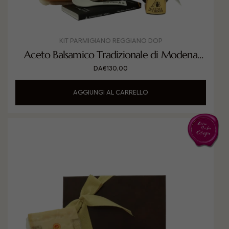
KIT PARMIGIANO REGGIANO DOP
Aceto Balsamico Tradizionale di Modena
DOP Extra Vecchio Classico con Parmigiano
DA
€
130,00
Reggiano DOP
AGGIUNGI AL CARRELLO