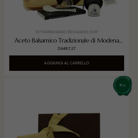
KIT PARMIGIANO REGGIANO DOP
Aceto Balsamico Tradizionale di Modena
DOP invecchiato in Ginepro con
DA
€
87,27
Parmigiano Reggiano DOP
AGGIUNGI AL CARRELLO