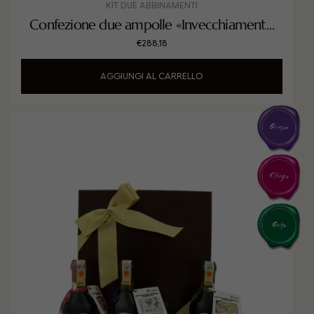
KIT DUE ABBINAMENTI
Confezione due ampolle «Invecchiamento
Evoluto»
€
288,18
AGGIUNGI AL CARRELLO