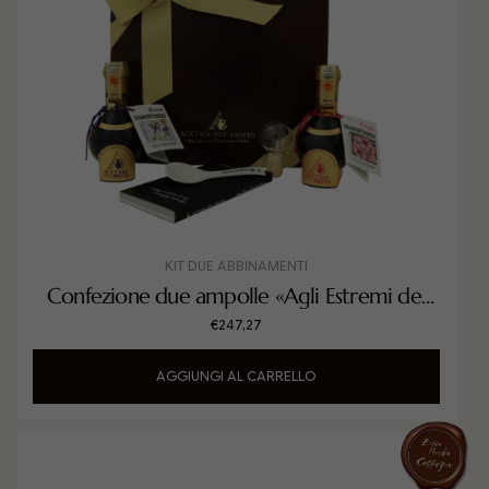
KIT DUE ABBINAMENTI
Confezione due ampolle «Agli Estremi del
Gusto»
€
247,27
AGGIUNGI AL CARRELLO