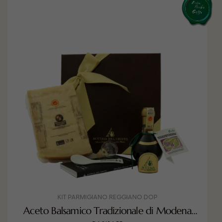
KIT PARMIGIANO REGGIANO DOP
Aceto Balsamico Tradizionale di Modena
DOP Extra Vecchio invecchiato in Gelso con