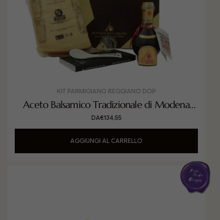
KIT PARMIGIANO REGGIANO DOP
Aceto Balsamico Tradizionale di Modena
DOP Extra Vecchio invecchiato in Ciliegio
DA
€
134,55
con Parmigiano Reggiano DOP
AGGIUNGI AL CARRELLO