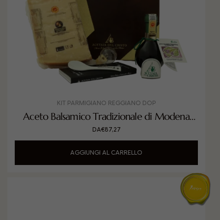
KIT PARMIGIANO REGGIANO DOP
Aceto Balsamico Tradizionale di Modena
DOP invecchiato in Gelso con Parmigiano
DA
€
87,27
Reggiano DOP
AGGIUNGI AL CARRELLO