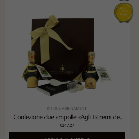
KIT DUE ABBINAMENTI
Confezione due ampolle «Agli Estremi del
Tannico»
€
247,27