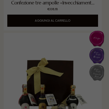
Confezione tre ampolle «Invecchiamento
Percorso Completo»
€
338,18
AGGIUNGI AL CARRELLO