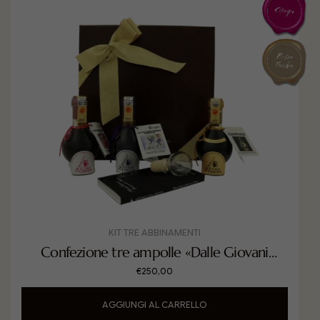
KIT TRE ABBINAMENTI
Confezione tre ampolle «Dalle Giovani
Differenze all’Invecchiato»
€
250,00
AGGIUNGI AL CARRELLO