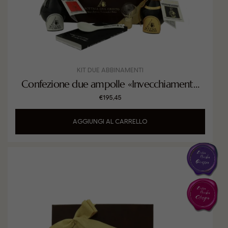
KIT DUE ABBINAMENTI
Confezione due ampolle «Invecchiamento
Primi Passi»
€
195,45
AGGIUNGI AL CARRELLO