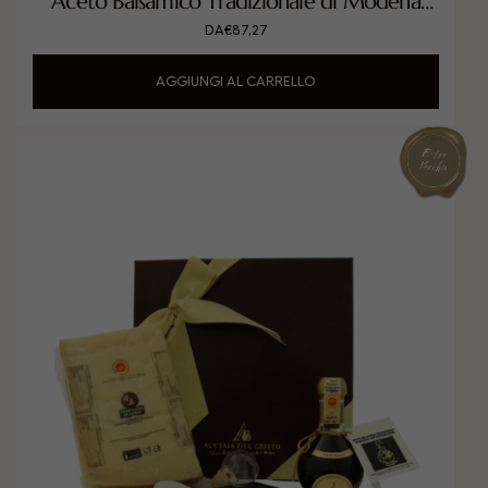
Aceto Balsamico Tradizionale di Modena
DOP invecchiato in Castagno con
DA
€
87,27
Parmigiano Reggiano DOP
AGGIUNGI AL CARRELLO