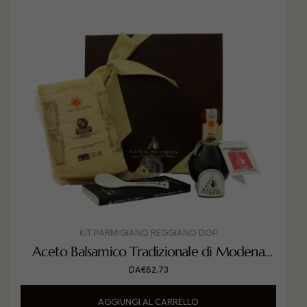
KIT PARMIGIANO REGGIANO DOP
Aceto Balsamico Tradizionale di Modena
DOP Classico con Parmigiano Reggiano
DA
€
82,73
DOP
AGGIUNGI AL CARRELLO