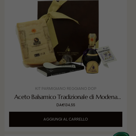
KIT PARMIGIANO REGGIANO DOP
Aceto Balsamico Tradizionale di Modena
DOP Extra Vecchio invecchiato in Ginepro
DA
€
134,55
con Parmigiano Reggiano DOP
AGGIUNGI AL CARRELLO